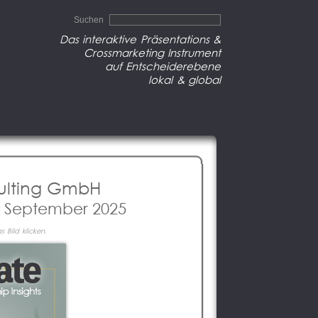
Suchen
Das interaktive Präsentations &
Crossmarketing Instrument
auf Entscheiderebene
lokal & global
sulting GmbH
n September 2025
 Bild klicken.