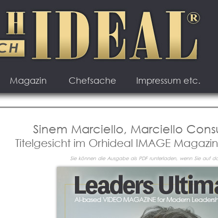
Magazin
Chefsache
Impressum etc.
Sinem Marciello, Marciello Con
Titelgesicht im Orhideal IMAGE Magazi
Sie können die Ausgabe als PDF runterladen, wenn Sie auf das