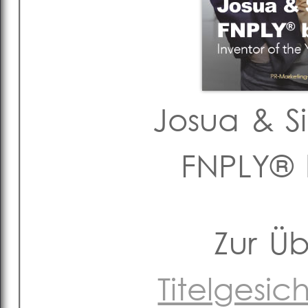
Josua & S
FNPLY® 
Zur Ü
Titelgesi