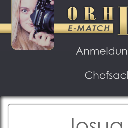
Anmeldu
Chefsac
Josua