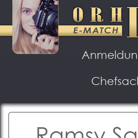
Anmeldu
Chefsac
Ramsy Sa