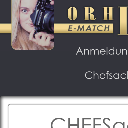
Anmeldu
Chefsac
CHEFSac