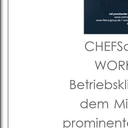
CHEFSa
WORK
Betriebs
dem Mit
prominent