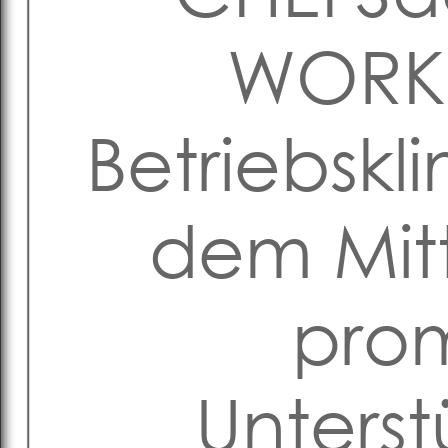
WORK
Betriebsk
dem Mitt
prom
Unters