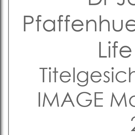
Pfaffenhu
Lif
Titelgesic
IMAGE Ma