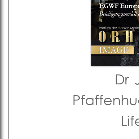
Dr 
Pfaffenhu
Li