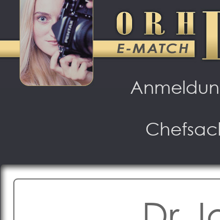
Anmeldu
Chefsac
Dr J