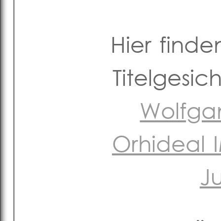
Hier finde
Titelgesi
Wolfgan
Orhideal
J