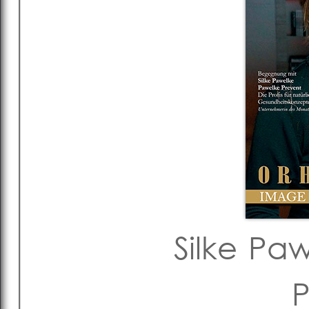
Silke Pa
P