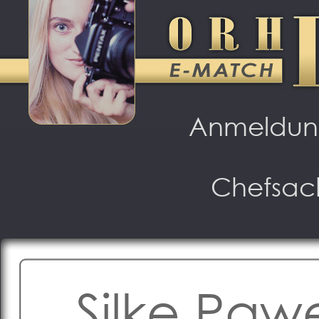
Anmeldu
Chefsac
Silke Paw