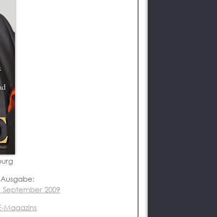
burg
r Ausgabe:
n September 2009
GE-Magazins