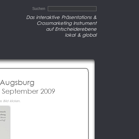
Suchen
Das interaktive Präsentations &
Crossmarketing Instrument
auf Entscheiderebene
lokal & global
 Augsburg
n September 2009
 Bild klicken.