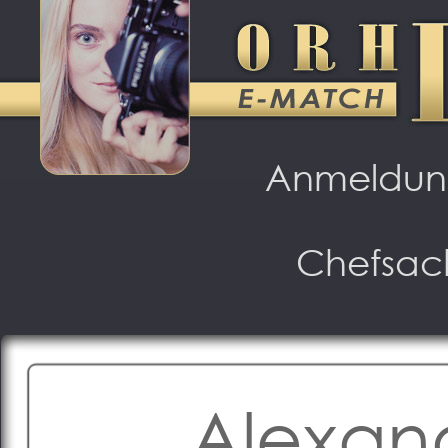
Anmeldu
Chefsac
Alexand