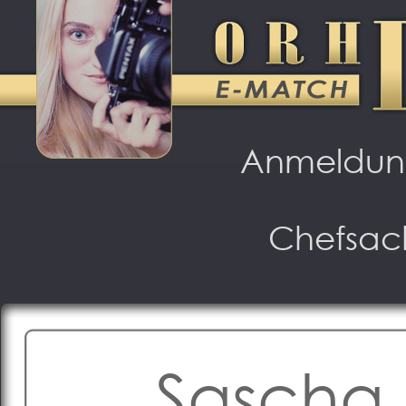
Anmeldu
Chefsac
Sascha