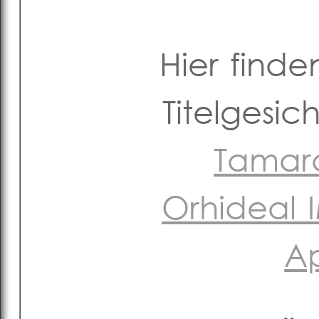
Hier finde
Titelgesi
Tamara
Orhideal
Ap