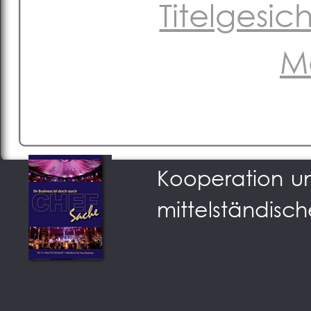
Titelgesi
M
Podium der Sta
Kooperation u
mittelständisch