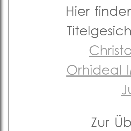
Hier finde
Titelgesi
Christ
Orhideal
J
Zur Ü