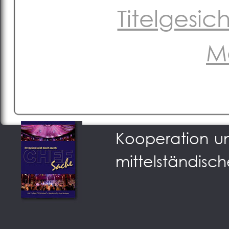
Titelgesi
M
Podium der Sta
Kooperation u
mittelständisch