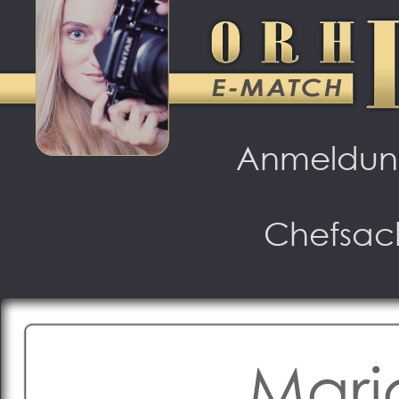
Anmeldu
Chefsac
Mari