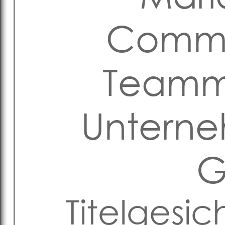
Comm
Teammi
Untern
Titelgesic