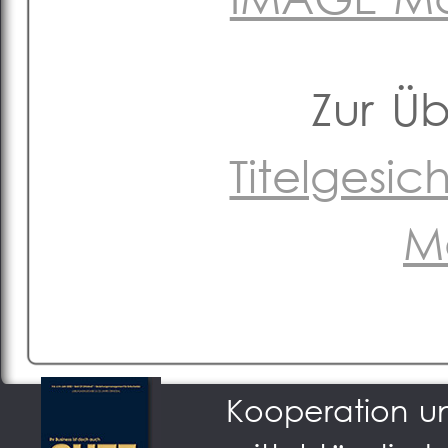
Zur Ü
Titelgesi
M
Podium der Sta
Kooperation u