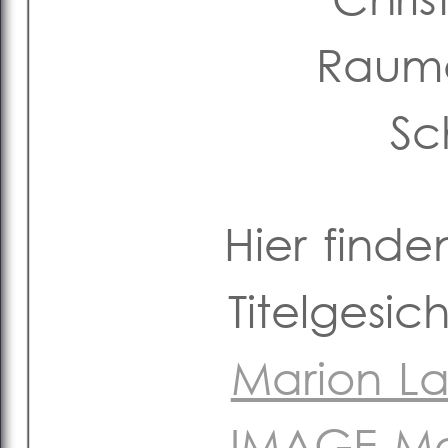
Rauma
Sc
Hier finde
Titelgesi
Marion La
IMAGE Mag