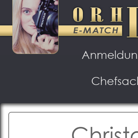
Anmeldu
Chefsac
Chris