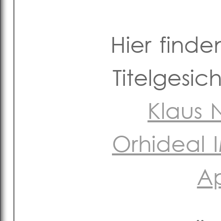
Hier finde
Titelgesi
Klaus
Orhideal
Ap