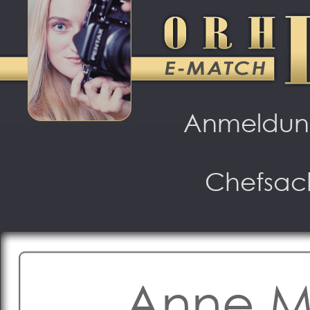
Anmeldu
Chefsac
Anne M