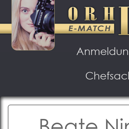
Anmeldu
Chefsac
Beate Ni