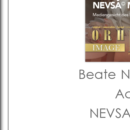
Beate N
A
NEVS