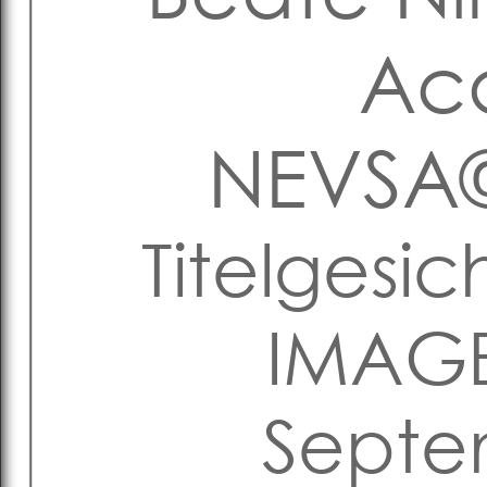
Ac
NEVSA
Titelgesic
IMAGE
Septe