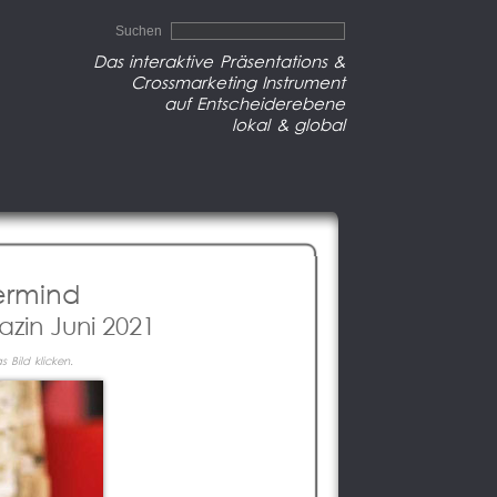
Suchen
Das interaktive Präsentations &
Crossmarketing Instrument
auf Entscheiderebene
lokal & global
termind
zin Juni 2021
 Bild klicken.