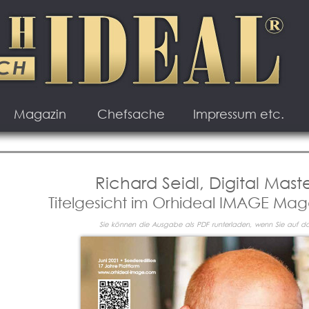
Magazin
Chefsache
Impressum etc.
Richard Seidl, Digital Mas
Titelgesicht im Orhideal IMAGE Maga
Sie können die Ausgabe als PDF runterladen, wenn Sie auf das