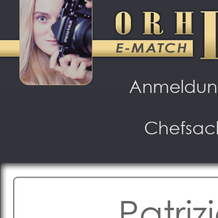
Anmeldu
Chefsac
Patriz