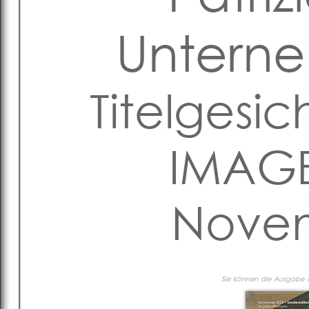
Untern
Titelgesic
IMAGE
Novem
Sie können die Ausgabe al