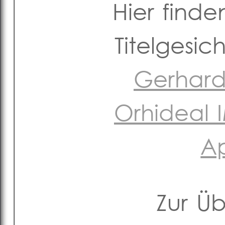
Hier finde
Titelgesi
Gerhard
Orhideal
Ap
Zur Ü