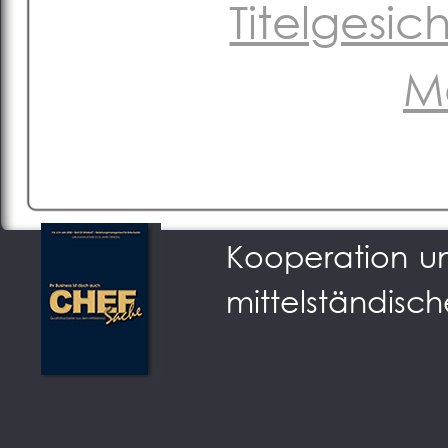
Titelgesi
M
Podium der Sta
Kooperation u
mittelständisch