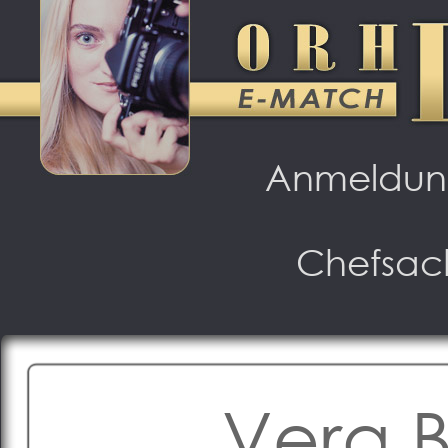
Anmeldu
Chefsac
Vera 