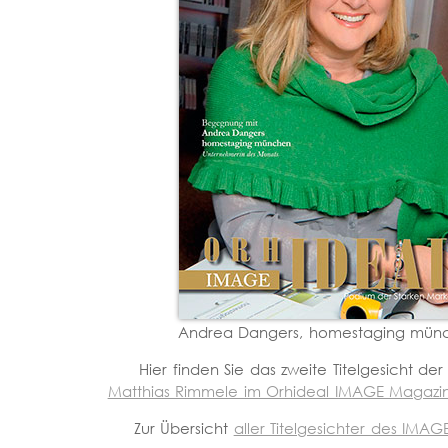
Andrea Dangers, homestaging mün
Hier finden Sie das zweite Titelgesicht de
Matthias Rimmele im Orhideal IMAGE Magazin
Zur Übersicht
aller Titelgesichter des IMA