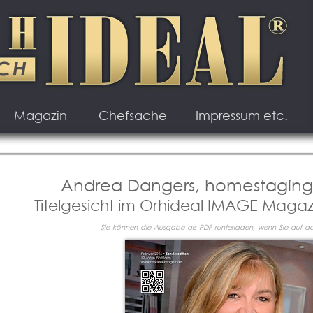
Magazin
Chefsache
Impressum etc.
Andrea Dangers, homestagin
Titelgesicht im Orhideal IMAGE Magaz
Sie können die Ausgabe als PDF runterladen, wenn Sie auf das