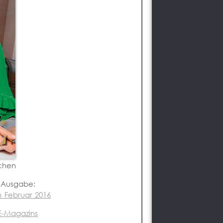
chen
r Ausgabe:
 Februar 2016
GE-Magazins