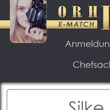
Anmeldu
Chefsac
Silke