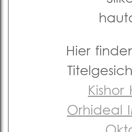
haut
Hier finde
Titelgesi
Kishor 
Orhideal
Okt