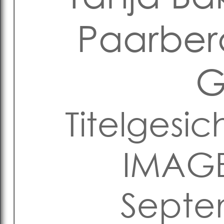
Paarber
Titelgesic
IMAGE
Septe