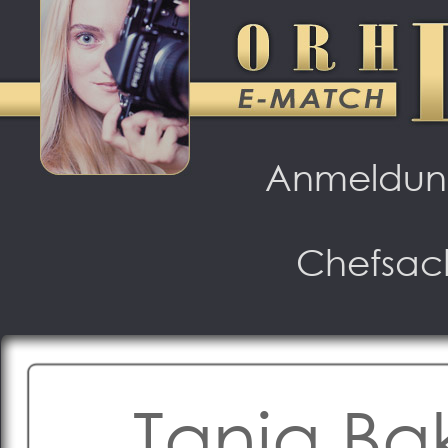
Anmeldu
Chefsac
Tanja Ba