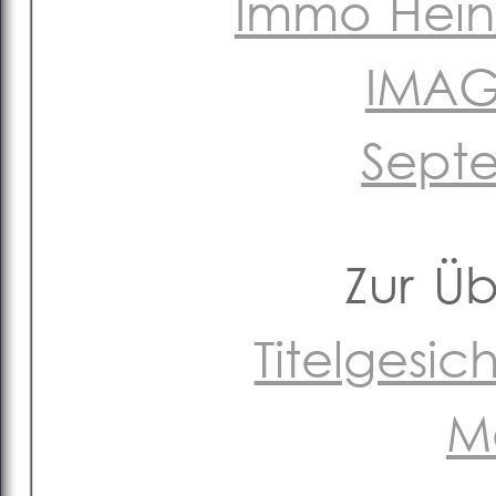
Immo Heinr
IMAG
Sept
Zur Ü
Titelgesi
M