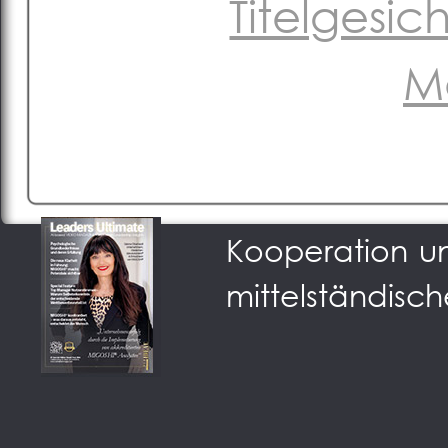
Titelgesi
M
Podium der Sta
Kooperation u
mittelständisch