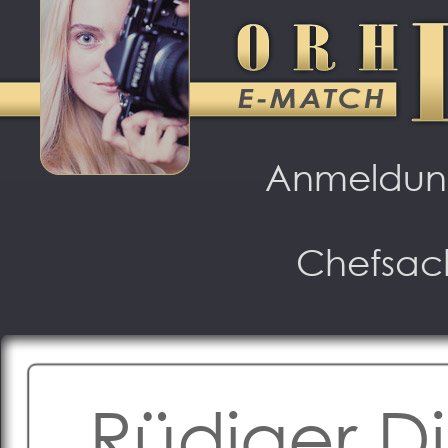
Anmeldu
Chefsac
Rüdiger Di