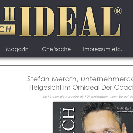
Magazin
Chefsache
Impressum etc.
Stefan Merath, unternehmer
Titelgesicht im Orhideal Der Coac
Sie können die Ausgabe als PDF runterladen, wenn Sie auf das