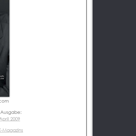
.com
r Ausgabe:
pril 2009
GE-Magazins