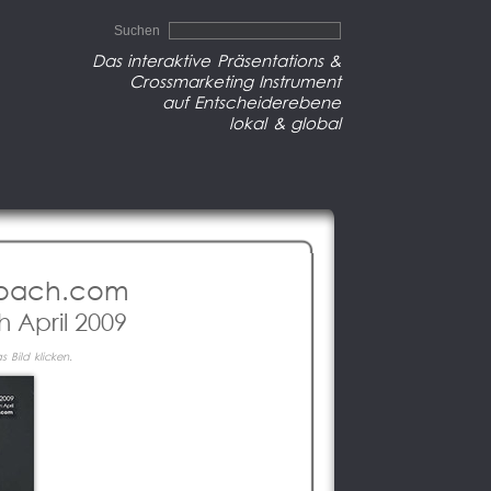
Suchen
Das interaktive Präsentations &
Crossmarketing Instrument
auf Entscheiderebene
lokal & global
coach.com
h April 2009
 Bild klicken.