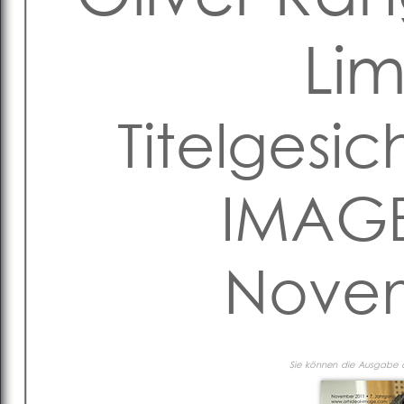
Li
Titelgesic
IMAGE
Novem
Sie können die Ausgabe al