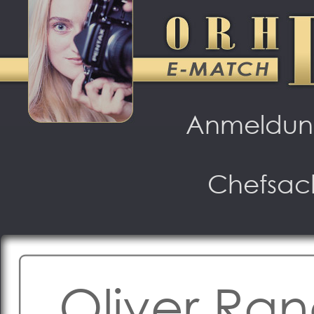
Anmeldu
Chefsac
Oliver Ra