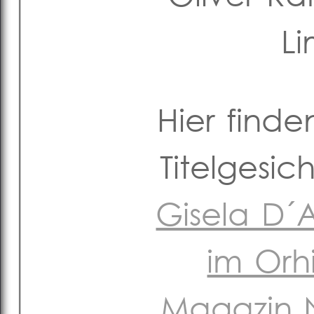
Li
Hier finde
Titelgesi
Gisela D´
im Orh
Magazin 