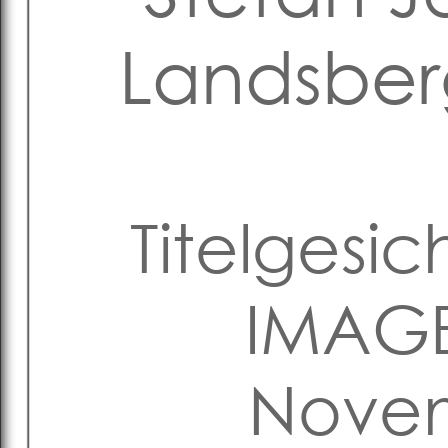
Landsbe
Titelgesic
IMAGE
Novem