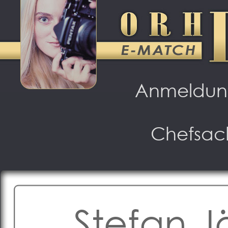
Anmeldu
Chefsac
Stefan J