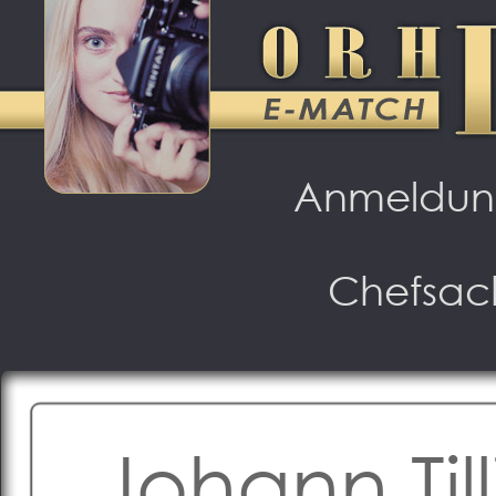
Anmeldu
Chefsac
Johann Till