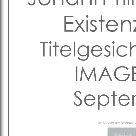
Existe
Titelgesic
IMAGE
Septe
Sie können die Ausgabe al