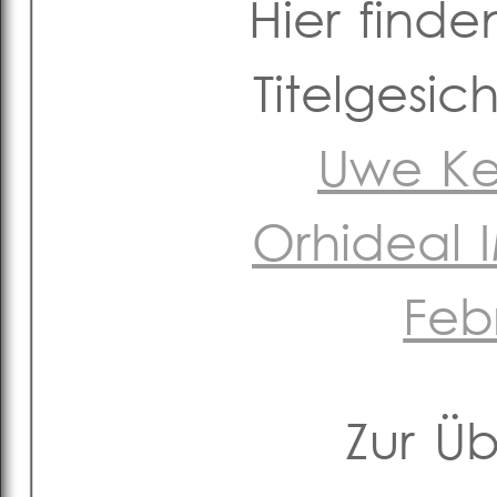
Hier finde
Titelgesi
Uwe Ke
Orhideal
Feb
Zur Ü